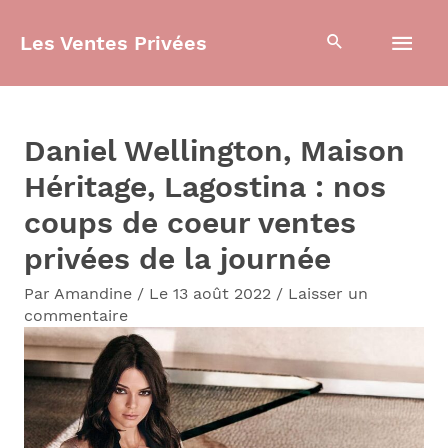
Aller
Men
Les Ventes Privées
au
contenu
prin
Daniel Wellington, Maison
Héritage, Lagostina : nos
coups de coeur ventes
privées de la journée
Par
Amandine
/
Le 13 août 2022
/
Laisser un
commentaire