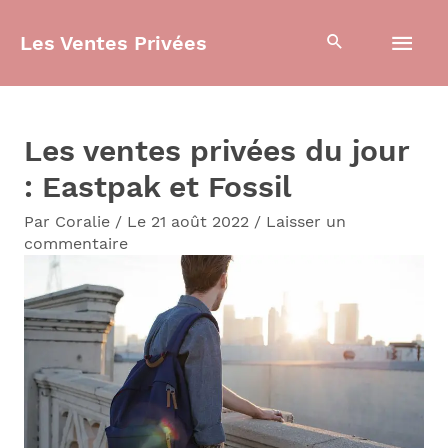
Aller
Men
Les Ventes Privées
au
contenu
prin
Les ventes privées du jour
: Eastpak et Fossil
Par
Coralie
/
Le 21 août 2022
/
Laisser un
commentaire