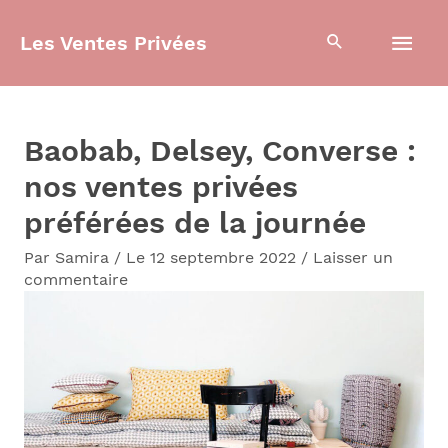
Aller
Men
Les Ventes Privées
au
contenu
prin
Baobab, Delsey, Converse :
nos ventes privées
préférées de la journée
Par
Samira
/
Le 12 septembre 2022
/
Laisser un
commentaire