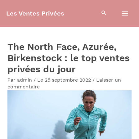
Aller
Men
Les Ventes Privées
au
contenu
prin
The North Face, Azurée,
Birkenstock : le top ventes
privées du jour
Par
admin
/
Le 25 septembre 2022
/
Laisser un
commentaire