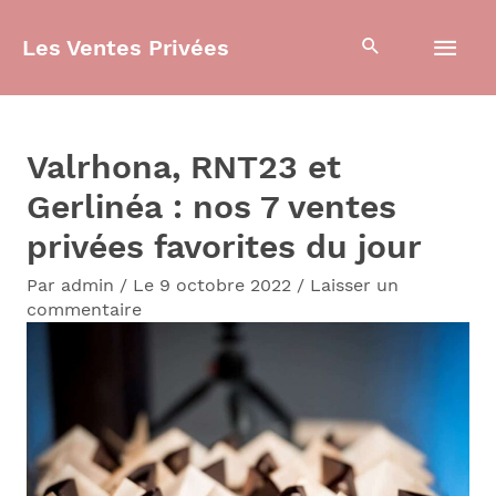
Aller
Men
Les Ventes Privées
au
contenu
prin
Valrhona, RNT23 et
Gerlinéa : nos 7 ventes
privées favorites du jour
Par
admin
/
Le 9 octobre 2022
/
Laisser un
commentaire