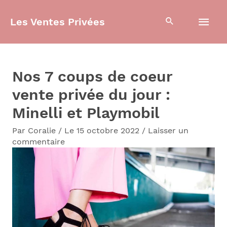
Aller
Men
Les Ventes Privées
au
contenu
prin
Nos 7 coups de coeur
vente privée du jour :
Minelli et Playmobil
Par
Coralie
/
Le 15 octobre 2022
/
Laisser un
commentaire