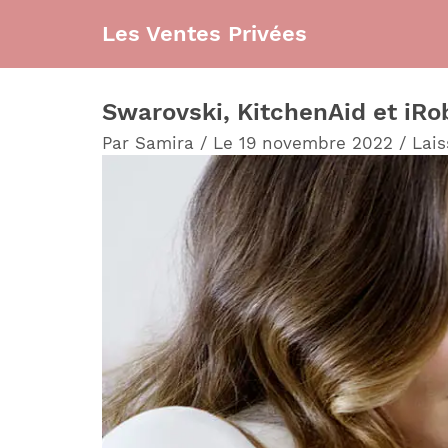
Aller
Les Ventes Privées
au
contenu
Swarovski, KitchenAid et iRob
Par
Samira
/
Le 19 novembre 2022
/
Lai