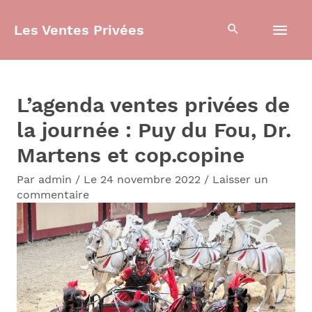
Aller
Men
Les Ventes Privées
au
contenu
prin
L’agenda ventes privées de
la journée : Puy du Fou, Dr.
Martens et cop.copine
Par
admin
/
Le 24 novembre 2022
/
Laisser un
commentaire