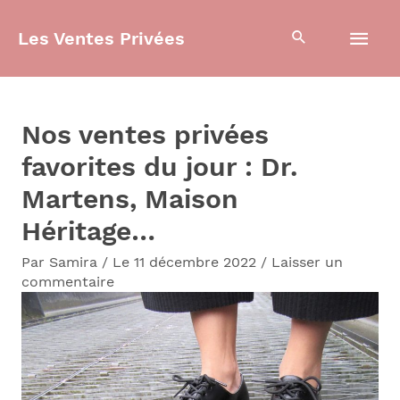
Aller
Men
Les Ventes Privées
au
contenu
prin
Nos ventes privées
favorites du jour : Dr.
Martens, Maison
Héritage…
Par
Samira
/
Le 11 décembre 2022
/
Laisser un
commentaire