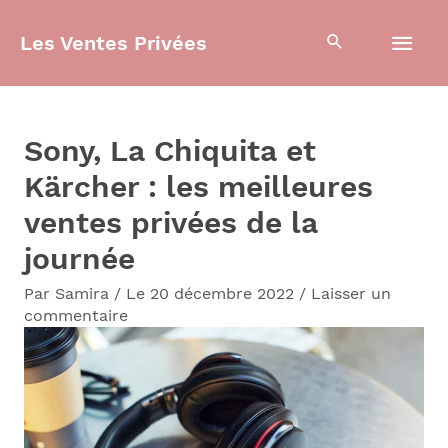
Aller
Men
Les Ventes Privées
au
contenu
prin
Sony, La Chiquita et
Kärcher : les meilleures
ventes privées de la
journée
Par
Samira
/
Le 20 décembre 2022
/
Laisser un
commentaire