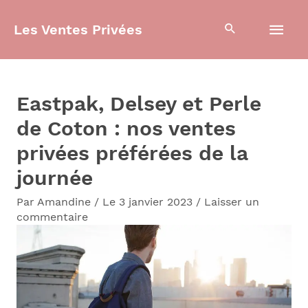
Aller
Men
Les Ventes Privées
au
contenu
prin
Eastpak, Delsey et Perle
de Coton : nos ventes
privées préférées de la
journée
Par
Amandine
/
Le 3 janvier 2023
/
Laisser un
commentaire