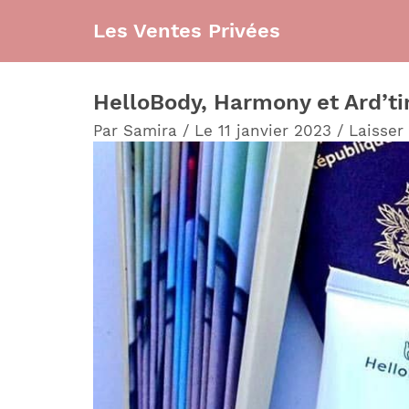
Aller
Les Ventes Privées
au
contenu
HelloBody, Harmony et Ard’tim
Par
Samira
/
Le 11 janvier 2023
/
Laisser