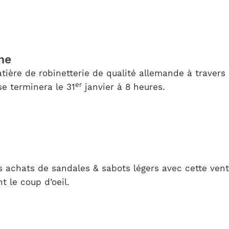
he
ière de robinetterie de qualité allemande à travers 
er
e terminera le 31
janvier à 8 heures.
s achats de sandales & sabots légers avec cette ven
t le coup d’oeil.