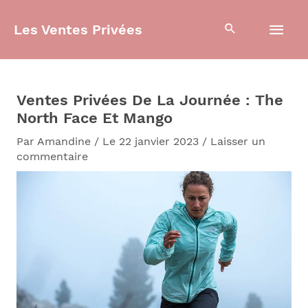
Aller
Men
au
Les Ventes Privées
contenu
prin
Ventes Privées De La Journée : The
North Face Et Mango
Par
Amandine
/
Le 22 janvier 2023
/
Laisser un
commentaire