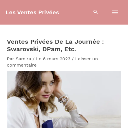
Aller
Men
au
Les Ventes Privées
contenu
prin
Ventes Privées De La Journée :
Swarovski, DPam, Etc.
Par
Samira
/
Le 6 mars 2023
/
Laisser un
commentaire