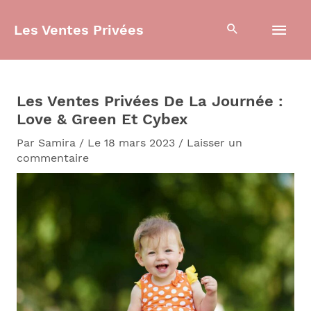
Aller
Men
au
Les Ventes Privées
contenu
prin
Les Ventes Privées De La Journée :
Love & Green Et Cybex
Par
Samira
/
Le 18 mars 2023
/
Laisser un
commentaire