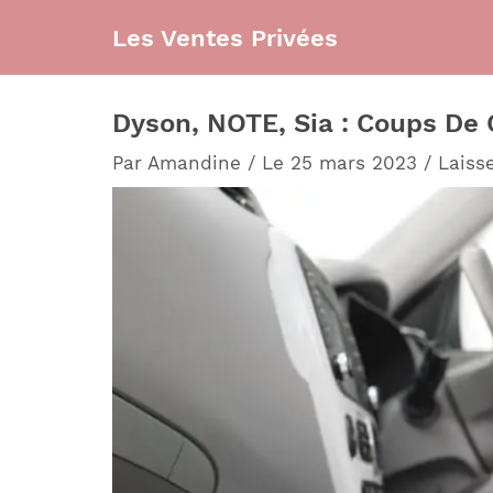
Aller
Les Ventes Privées
au
contenu
Dyson, NOTE, Sia : Coups De 
Par
Amandine
/
Le 25 mars 2023
/
Laiss