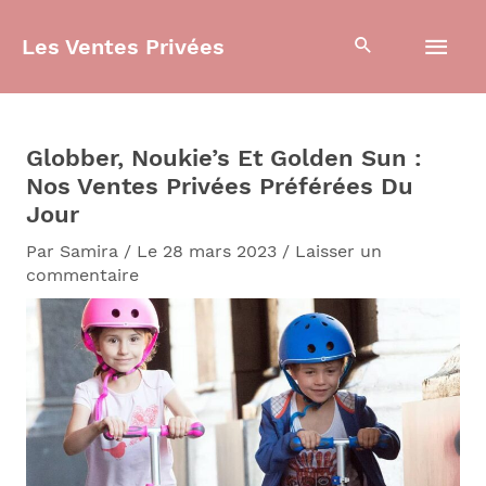
Aller
Men
au
Les Ventes Privées
contenu
prin
Globber, Noukie’s Et Golden Sun :
Nos Ventes Privées Préférées Du
Jour
Par
Samira
/
Le 28 mars 2023
/
Laisser un
commentaire