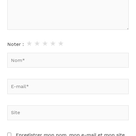
★
★
★
★
★
Noter :
Nom*
E-
mail*
Site
Enregistrer mon nom, mon e-mail et mon site