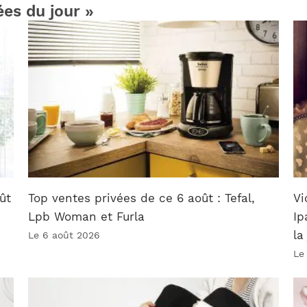
ées du jour »
ût
Top ventes privées de ce 6 août : Tefal,
Vi
Lpb Woman et Furla
Ip
la
Le 6 août 2026
Le