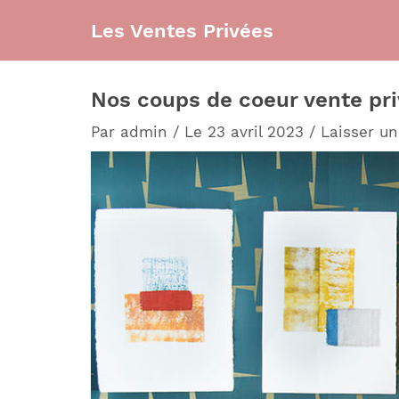
Aller
Les Ventes Privées
au
contenu
Nos coups de coeur vente priv
Par
admin
/
Le 23 avril 2023
/
Laisser u