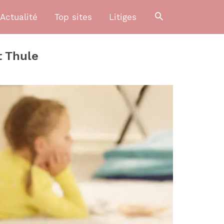
Actualité
Top sites
Litiges
t Thule