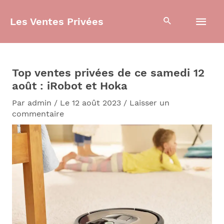
Aller
Men
au
Les Ventes Privées
contenu
prin
Top ventes privées de ce samedi 12
août : iRobot et Hoka
Par
admin
/
Le 12 août 2023
/
Laisser un
commentaire