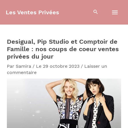
Aller
Men
au
Les Ventes Privées
contenu
prin
Desigual, Pip Studio et Comptoir de
Famille : nos coups de coeur ventes
privées du jour
Par
Samira
/
Le 29 octobre 2023
/
Laisser un
commentaire