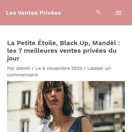
Aller
Men
au
Les Ventes Privées
contenu
prin
La Petite Étoile, Black Up, Mandèl :
les 7 meilleures ventes privées du
jour
Par
admin
/
Le 6 novembre 2023
/
Laisser un
commentaire