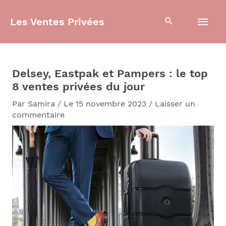
Aller
Men
au
Les Ventes Privées
contenu
prin
Delsey, Eastpak et Pampers : le top
8 ventes privées du jour
Par
Samira
/
Le 15 novembre 2023
/
Laisser un
commentaire