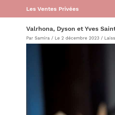
Aller
Les Ventes Privées
au
contenu
Valrhona, Dyson et Yves Saint
Par
Samira
/
Le 2 décembre 2023
/
Lais