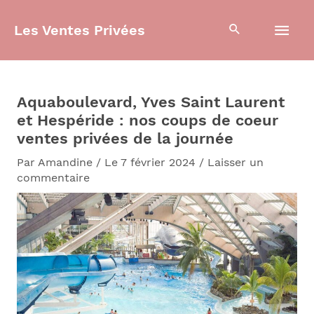
Aller
Men
au
Les Ventes Privées
contenu
prin
Aquaboulevard, Yves Saint Laurent
et Hespéride : nos coups de coeur
ventes privées de la journée
Par
Amandine
/
Le 7 février 2024
/
Laisser un
commentaire