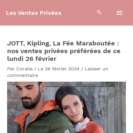
Aller
Men
au
Les Ventes Privées
contenu
prin
JOTT, Kipling, La Fée Maraboutée :
nos ventes privées préférées de ce
lundi 26 février
Par
Coralie
/
Le 26 février 2024
/
Laisser un
commentaire