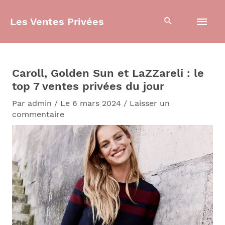
Aller
Men
au
Les Ventes Privées
contenu
prin
Caroll, Golden Sun et LaZZareli : le
top 7 ventes privées du jour
Par
admin
/
Le 6 mars 2024
/
Laisser un
commentaire