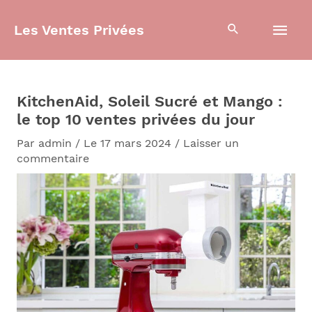
Aller
Men
au
Les Ventes Privées
contenu
prin
KitchenAid, Soleil Sucré et Mango :
le top 10 ventes privées du jour
Par
admin
/
Le 17 mars 2024
/
Laisser un
commentaire