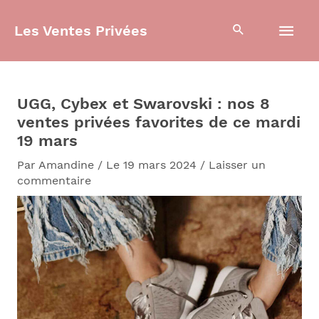
Aller
Men
au
Les Ventes Privées
contenu
prin
UGG, Cybex et Swarovski : nos 8
ventes privées favorites de ce mardi
19 mars
Par
Amandine
/
Le 19 mars 2024
/
Laisser un
commentaire