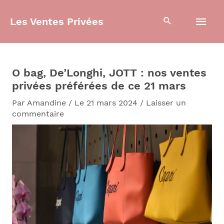
Aller
Men
au
Les Ventes Privées
contenu
prin
O bag, De’Longhi, JOTT : nos ventes
privées préférées de ce 21 mars
Par
Amandine
/
Le 21 mars 2024
/
Laisser un
commentaire