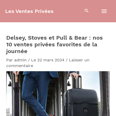
Aller
Men
au
Les Ventes Privées
contenu
prin
Delsey, Stoves et Pull & Bear : nos
10 ventes privées favorites de la
journée
Par
admin
/
Le 22 mars 2024
/
Laisser un
commentaire