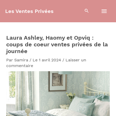
Aller
Men
au
Les Ventes Privées
contenu
prin
Laura Ashley, Haomy et Opviq :
coups de coeur ventes privées de la
journée
Par
Samira
/
Le 1 avril 2024
/
Laisser un
commentaire