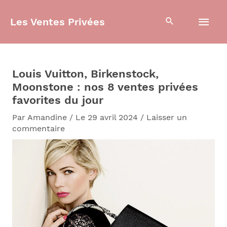
Aller
Men
au
Les Ventes Privées
contenu
prin
Louis Vuitton, Birkenstock,
Moonstone : nos 8 ventes privées
favorites du jour
Par
Amandine
/
Le 29 avril 2024
/
Laisser un
commentaire