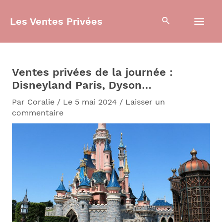
Aller
Men
au
Les Ventes Privées
contenu
prin
Ventes privées de la journée :
Disneyland Paris, Dyson…
Par
Coralie
/
Le 5 mai 2024
/
Laisser un
commentaire