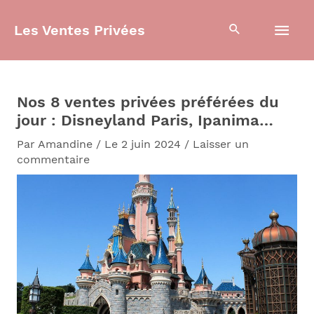
Aller
Men
au
Les Ventes Privées
contenu
prin
Nos 8 ventes privées préférées du
jour : Disneyland Paris, Ipanima…
Par
Amandine
/
Le 2 juin 2024
/
Laisser un
commentaire