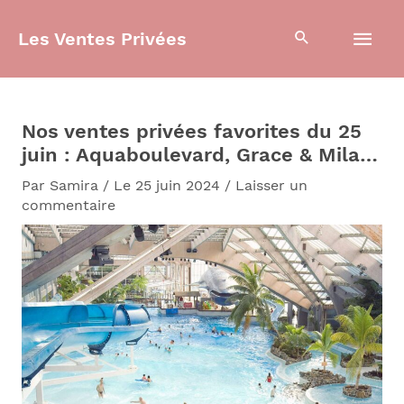
Aller
Men
au
Les Ventes Privées
contenu
prin
Nos ventes privées favorites du 25
juin : Aquaboulevard, Grace & Mila…
Par
Samira
/
Le 25 juin 2024
/
Laisser un
commentaire