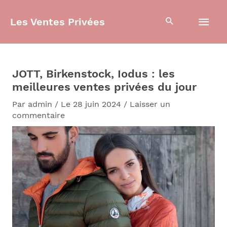
Aller
Men
au
Les Ventes Privées
contenu
prin
JOTT, Birkenstock, Iodus : les
meilleures ventes privées du jour
Par
admin
/
Le 28 juin 2024
/
Laisser un
commentaire