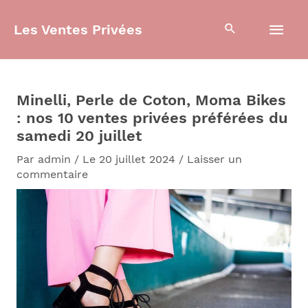
Aller
Men
au
Les Ventes Privées
contenu
prin
Minelli, Perle de Coton, Moma Bikes
: nos 10 ventes privées préférées du
samedi 20 juillet
Par
admin
/
Le 20 juillet 2024
/
Laisser un
commentaire