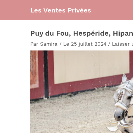
Aller
Les Ventes Privées
au
contenu
Puy du Fou, Hespéride, Hipane
Par
Samira
/
Le 25 juillet 2024
/
Laisser