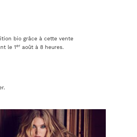
tion bio grâce à cette vente
er
nt le 1
août à 8 heures.
r.