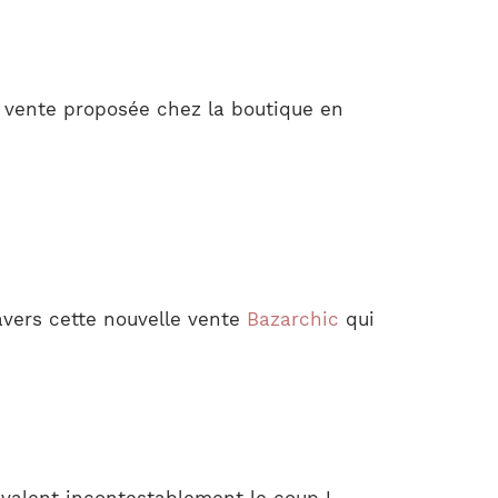
e vente proposée chez la boutique en
avers cette nouvelle vente
Bazarchic
qui
 valent incontestablement le coup !