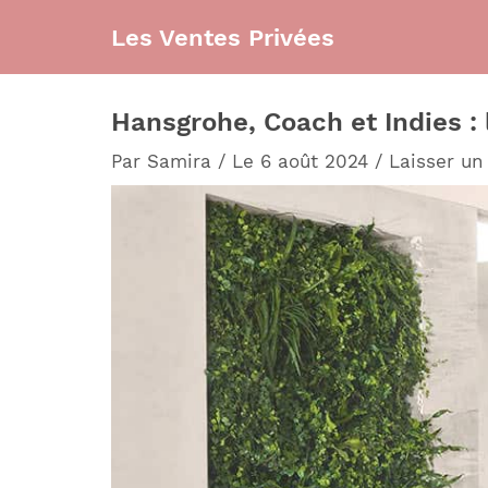
Aller
Les Ventes Privées
au
contenu
Hansgrohe, Coach et Indies : 
Par
Samira
/
Le 6 août 2024
/
Laisser u