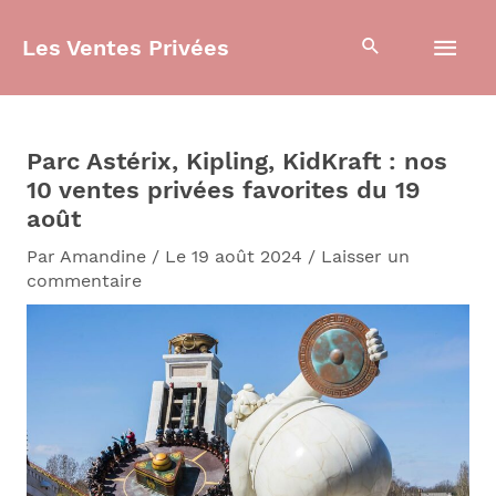
Aller
Men
au
Les Ventes Privées
contenu
prin
Parc Astérix, Kipling, KidKraft : nos
10 ventes privées favorites du 19
août
Par
Amandine
/
Le 19 août 2024
/
Laisser un
commentaire