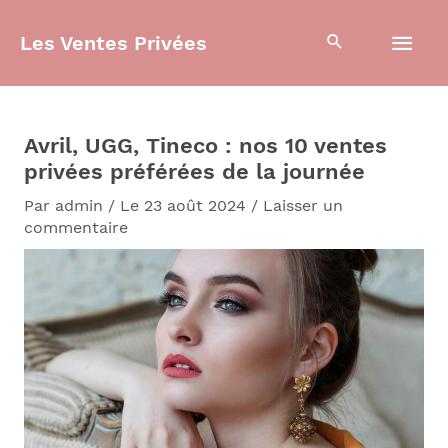
Aller
Men
au
Les Ventes Privées
contenu
prin
Avril, UGG, Tineco : nos 10 ventes
privées préférées de la journée
Par
admin
/
Le 23 août 2024
/
Laisser un
commentaire