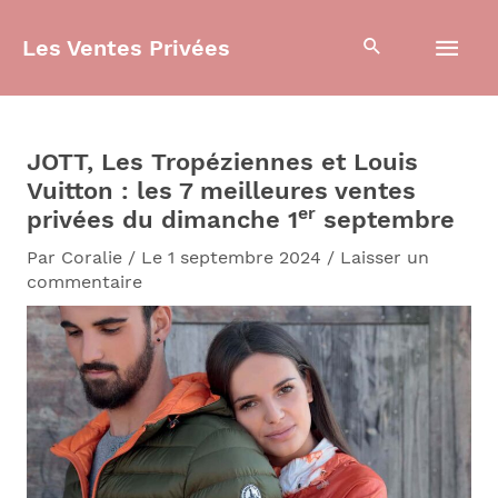
Aller
Men
au
Les Ventes Privées
contenu
prin
JOTT, Les Tropéziennes et Louis
Vuitton : les 7 meilleures ventes
er
privées du dimanche 1
septembre
Par
Coralie
/
Le 1 septembre 2024
/
Laisser un
commentaire