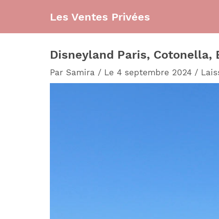
Aller
Les Ventes Privées
au
contenu
Disneyland Paris, Cotonella, B
Par
Samira
/
Le 4 septembre 2024
/
Lai