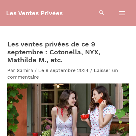
Aller
Men
au
Les Ventes Privées
contenu
prin
Les ventes privées de ce 9
septembre : Cotonella, NYX,
Mathilde M., etc.
Par
Samira
/
Le 9 septembre 2024
/
Laisser un
commentaire