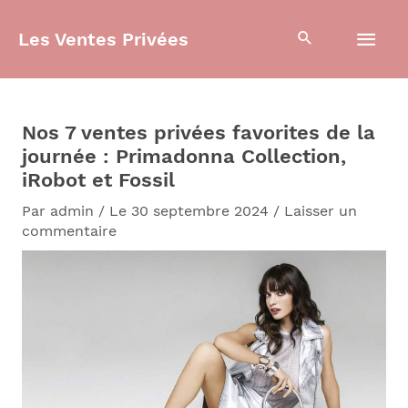
Aller
Men
au
Les Ventes Privées
contenu
prin
Nos 7 ventes privées favorites de la
journée : Primadonna Collection,
iRobot et Fossil
Par
admin
/
Le 30 septembre 2024
/
Laisser un
commentaire