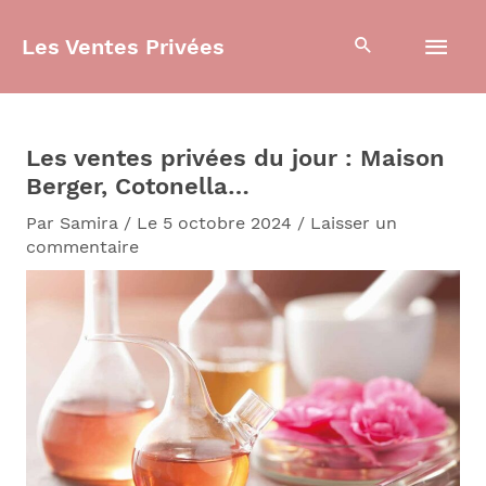
Aller
Men
au
Les Ventes Privées
contenu
prin
Les ventes privées du jour : Maison
Berger, Cotonella…
Par
Samira
/
Le 5 octobre 2024
/
Laisser un
commentaire