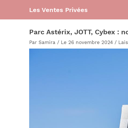
Aller
Les Ventes Privées
au
contenu
Parc Astérix, JOTT, Cybex : n
Par
Samira
/
Le 26 novembre 2024
/
Lai