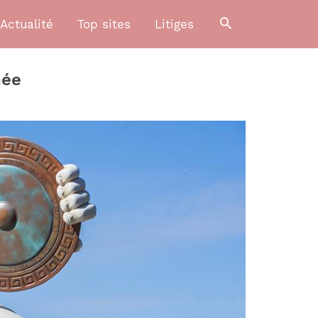
Actualité
Top sites
Litiges
née